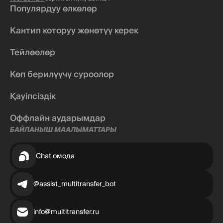
Популярдуу өлкөлөр
Кантип которуу жөнөтүү керек
Тейлөөлөр
Көп берилүүчү суроолор
Қауіпсіздік
Оффлайн аударымдар
БАЙЛАНЫШ МААЛЫМАТТАРЫ
Chat омода
@assist_multitransfer_bot
info@multitransfer.ru