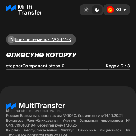
KG
Банк лицензиясы № 3341-К
ӨЛКӨСҮНӨ КОТОРУУ
stepperComponent.steps.0
Кадам 0 / 3
Multitransfer төлөм системасы:
Россия Банкынын лицензиясы №0060,
берилген күнү 14.10.2024
Беларусь Республикасынын Улуттук банкынын лицензиясы №
643.5190103184,
берилген күнү 17.10.25
Кыргыз Республикасынын Улуттук банкынын лицензиясы №
1057281124
берилген күнү 28.11.24