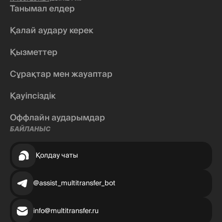
Танымал елдер
Қалай аудару керек
Қызметтер
Сұрақтар мен жауаптар
Қауіпсіздік
Оффлайн аударымдар
БАЙЛАНЫС
Қолдау чаты
@assist_multitransfer_bot
info@multitransfer.ru