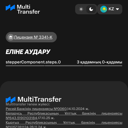
KZ
Лицензия № 3341-К
ЕЛІНЕ АУДАРУ
stepperComponent.steps.0
3 қадамның 0-қадамы
Multitransfer төлем жүйесі:
Ресей Банкінің лицензиясы №0060,
14.10.2024 ж.
Беларусь Республикасының Ұлттық банкінің лицензиясы
№643.5190103184,
17.10.25 ж.
Қырғыз Республикасының Ұлттық банкінің лицензиясы
№1057281124,
28.11.24 ж.