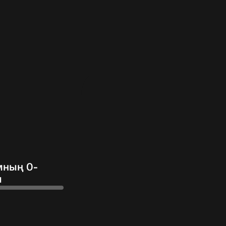
мның 0-
ы