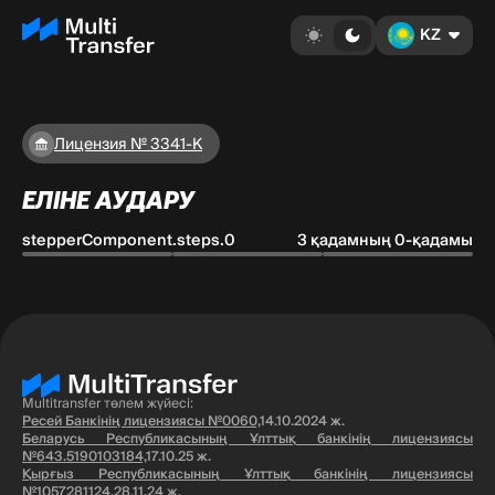
KZ
Лицензия № 3341-К
ЕЛІНЕ АУДАРУ
stepperComponent.steps.0
3 қадамның 0-қадамы
Multitransfer төлем жүйесі:
Ресей Банкінің лицензиясы №0060,
14.10.2024 ж.
Беларусь Республикасының Ұлттық банкінің лицензиясы
№643.5190103184,
17.10.25 ж.
Қырғыз Республикасының Ұлттық банкінің лицензиясы
№1057281124,
28.11.24 ж.