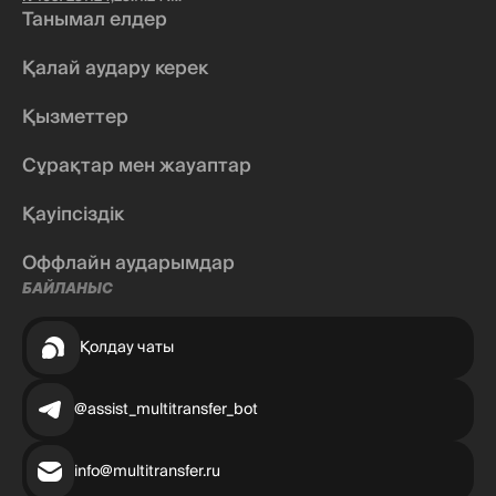
Танымал елдер
Қалай аудару керек
Қызметтер
Сұрақтар мен жауаптар
Қауіпсіздік
Оффлайн аударымдар
БАЙЛАНЫС
Қолдау чаты
@assist_multitransfer_bot
info@multitransfer.ru