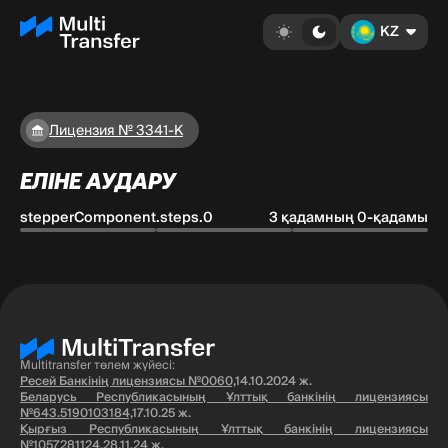
KZ
Лицензия № 3341-К
ЕЛІНЕ АУДАРУ
stepperComponent.steps.0
3 қадамның 0-қадамы
Multitransfer төлем жүйесі:
Ресей Банкінің лицензиясы №0060,
14.10.2024 ж.
Беларусь Республикасының Ұлттық банкінің лицензиясы
№643.5190103184,
17.10.25 ж.
Қырғыз Республикасының Ұлттық банкінің лицензиясы
№1057281124,
28.11.24 ж.