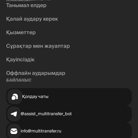
Танымал елдер
Қалай аудару керек
Қызметтер
Сұрақтар мен жауаптар
Қауіпсіздік
Оффлайн аударымдар
БАЙЛАНЫС
Қолдау чаты
@assist_multitransfer_bot
info@multitransfer.ru