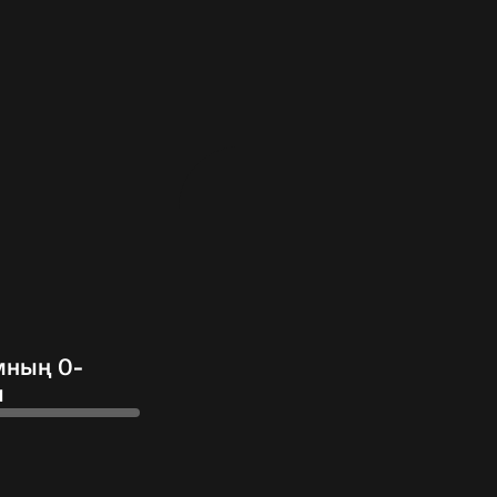
мның 0-
ы