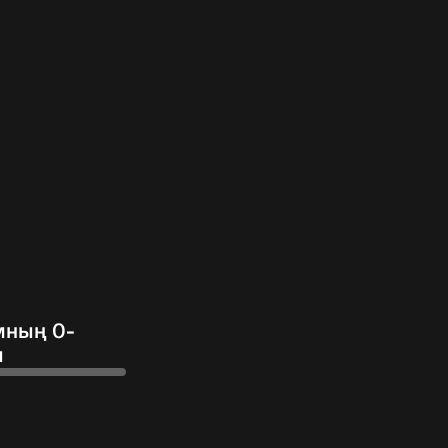
мның 0-
ы