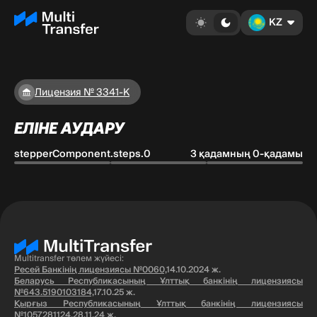
KZ
Лицензия № 3341-К
ЕЛІНЕ АУДАРУ
stepperComponent.steps.0
3 қадамның 0-қадамы
Multitransfer төлем жүйесі:
Ресей Банкінің лицензиясы №0060,
14.10.2024 ж.
Беларусь Республикасының Ұлттық банкінің лицензиясы
№643.5190103184,
17.10.25 ж.
Қырғыз Республикасының Ұлттық банкінің лицензиясы
№1057281124,
28.11.24 ж.