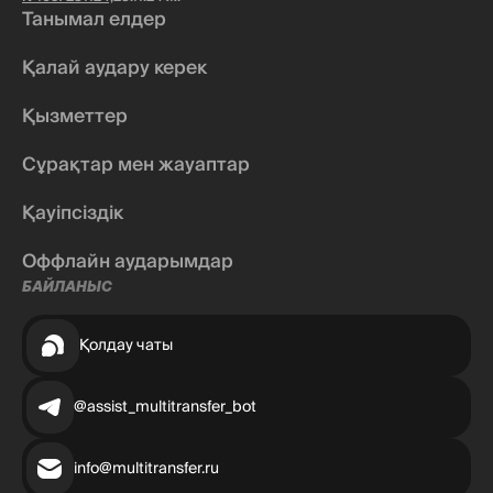
Танымал елдер
Қалай аудару керек
Қызметтер
Сұрақтар мен жауаптар
Қауіпсіздік
Оффлайн аударымдар
БАЙЛАНЫС
Қолдау чаты
@assist_multitransfer_bot
info@multitransfer.ru