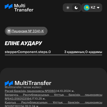
KZ
Лицензия № 3341-К
ЕЛІНЕ АУДАРУ
stepperComponent.steps.0
3 қадамның 0-қадамы
Multitransfer төлем жүйесі:
Ресей Банкінің лицензиясы №0060,
14.10.2024 ж.
Беларусь Республикасының Ұлттық банкінің лицензиясы
№643.5190103184,
17.10.25 ж.
Қырғыз Республикасының Ұлттық банкінің лицензиясы
№1057281124,
28.11.24 ж.