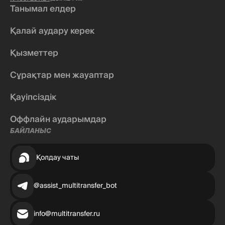
Танымал елдер
Қалай аудару керек
Қызметтер
Сұрақтар мен жауаптар
Қауіпсіздік
Оффлайн аударымдар
БАЙЛАНЫС
Қолдау чаты
@assist_multitransfer_bot
info@multitransfer.ru