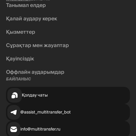
Танымал елдер
Қалай аудару керек
Қызметтер
Сұрақтар мен жауаптар
Қауіпсіздік
Оффлайн аударымдар
БАЙЛАНЫС
Қолдау чаты
@assist_multitransfer_bot
info@multitransfer.ru