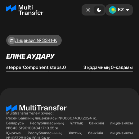
KZ
Лицензия № 3341-К
ЕЛІНЕ АУДАРУ
stepperComponent.steps.0
3 қадамның 0-қадамы
Multitransfer төлем жүйесі:
Ресей Банкінің лицензиясы №0060,
14.10.2024 ж.
Беларусь Республикасының Ұлттық банкінің лицензиясы
№643.5190103184,
17.10.25 ж.
Қырғыз Республикасының Ұлттық банкінің лицензиясы
№1057281124,
28.11.24 ж.