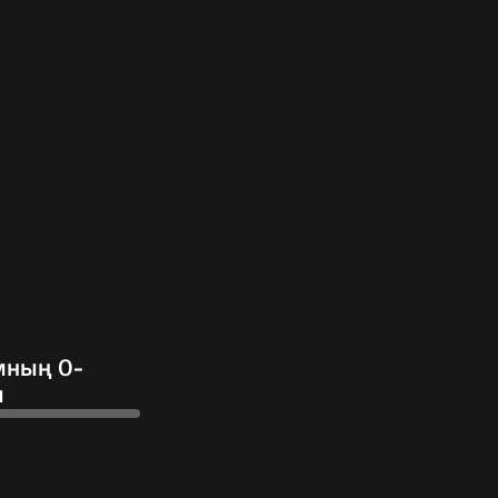
мның 0-
ы