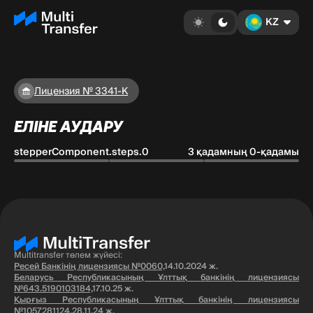
KZ
Лицензия № 3341-К
ЕЛІНЕ АУДАРУ
stepperComponent.steps.0
3 қадамның 0-қадамы
Multitransfer төлем жүйесі:
Ресей Банкінің лицензиясы №0060,
14.10.2024 ж.
Беларусь Республикасының Ұлттық банкінің лицензиясы
№643.5190103184,
17.10.25 ж.
Қырғыз Республикасының Ұлттық банкінің лицензиясы
№1057281124,
28.11.24 ж.