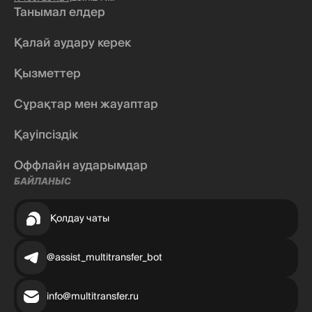
Танымал елдер
Қалай аудару керек
Қызметтер
Сұрақтар мен жауаптар
Қауіпсіздік
Оффлайн аударымдар
БАЙЛАНЫС
Қолдау чаты
@assist_multitransfer_bot
info@multitransfer.ru