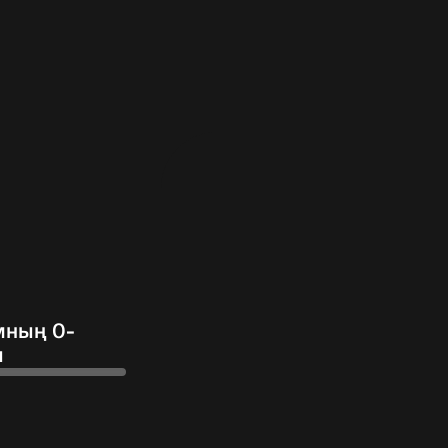
мның 0-
ы