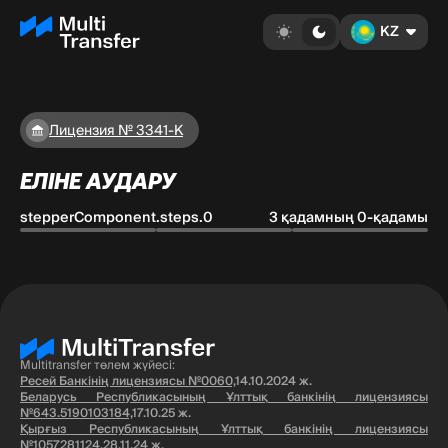
KZ
Лицензия № 3341-К
ЕЛІНЕ АУДАРУ
stepperComponent.steps.0
3 қадамның 0-қадамы
Multitransfer төлем жүйесі:
Ресей Банкінің лицензиясы №0060,
14.10.2024 ж.
Беларусь Республикасының Ұлттық банкінің лицензиясы
№643.5190103184,
17.10.25 ж.
Қырғыз Республикасының Ұлттық банкінің лицензиясы
№1057281124,
28.11.24 ж.