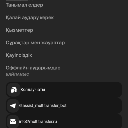
Танымал елдер
Қалай аудару керек
Қызметтер
Сұрақтар мен жауаптар
Қауіпсіздік
Оффлайн аударымдар
БАЙЛАНЫС
Қолдау чаты
@assist_multitransfer_bot
info@multitransfer.ru