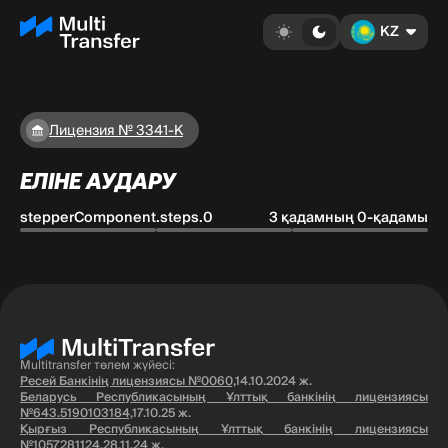
KZ
Лицензия № 3341-К
ЕЛІНЕ АУДАРУ
stepperComponent.steps.0
3 қадамның 0-қадамы
Multitransfer төлем жүйесі:
Ресей Банкінің лицензиясы №0060,
14.10.2024 ж.
Беларусь Республикасының Ұлттық банкінің лицензиясы
№643.5190103184,
17.10.25 ж.
Қырғыз Республикасының Ұлттық банкінің лицензиясы
№1057281124,
28.11.24 ж.