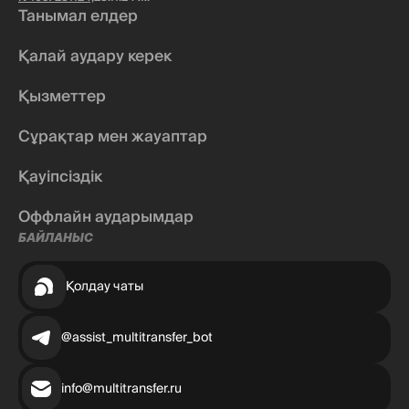
Танымал елдер
Қалай аудару керек
Қызметтер
Сұрақтар мен жауаптар
Қауіпсіздік
Оффлайн аударымдар
БАЙЛАНЫС
Қолдау чаты
@assist_multitransfer_bot
info@multitransfer.ru