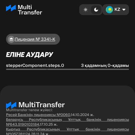
KZ
Лицензия № 3341-К
ЕЛІНЕ АУДАРУ
stepperComponent.steps.0
3 қадамның 0-қадамы
Multitransfer төлем жүйесі:
Ресей Банкінің лицензиясы №0060,
14.10.2024 ж.
Беларусь Республикасының Ұлттық банкінің лицензиясы
№643.5190103184,
17.10.25 ж.
Қырғыз Республикасының Ұлттық банкінің лицензиясы
№1057281124,
28.11.24 ж.