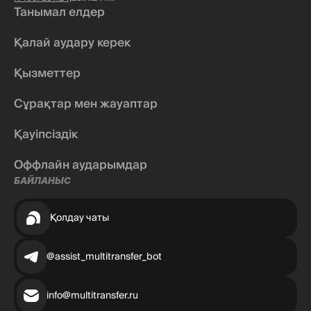
Танымал елдер
Қалай аудару керек
Қызметтер
Сұрақтар мен жауаптар
Қауіпсіздік
Оффлайн аударымдар
БАЙЛАНЫС
Қолдау чаты
@assist_multitransfer_bot
info@multitransfer.ru