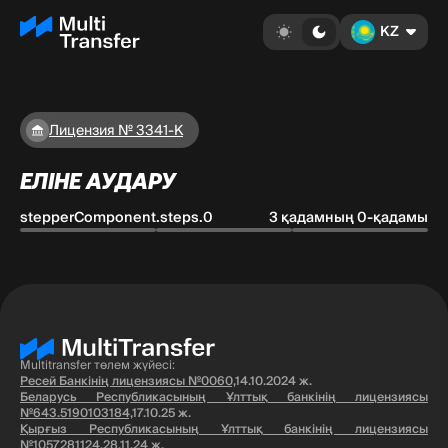
KZ
Лицензия № 3341-К
ЕЛІНЕ АУДАРУ
stepperComponent.steps.0
3 қадамның 0-қадамы
Multitransfer төлем жүйесі:
Ресей Банкінің лицензиясы №0060,
14.10.2024 ж.
Беларусь Республикасының Ұлттық банкінің лицензиясы
№643.5190103184,
17.10.25 ж.
Қырғыз Республикасының Ұлттық банкінің лицензиясы
№1057281124,
28.11.24 ж.