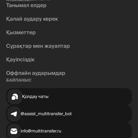
Танымал елдер
Қалай аудару керек
Қызметтер
Сұрақтар мен жауаптар
Қауіпсіздік
Оффлайн аударымдар
БАЙЛАНЫС
Қолдау чаты
@assist_multitransfer_bot
info@multitransfer.ru